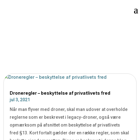
Scout Robotics blogger om droner

5
Hjem
Droneregler – beskyttelse af privatlivets fred
jul 3, 2021
Når man flyver med droner, skal man udover at overholde
reglerne som er beskrevet i legacy-droner, også være
opmærksom på afsnittet om beskyttelse af privatlivets
fred §13. Kort fortalt gælder der en række regler, som skal