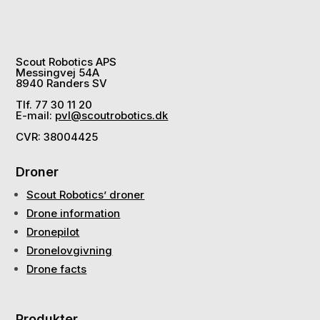
Scout Robotics APS
Messingvej 54A
8940 Randers SV
Tlf. 77 30 11 20
E-mail:
pvl@scoutrobotics.dk
CVR: 38004425
Droner
Scout Robotics’ droner
Drone information
Dronepilot
Dronelovgivning
Drone facts
Produkter