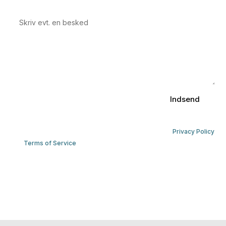
Indsend
This site is protected by reCAPTCHA and the Google
Privacy Policy
and
Terms of Service
apply.