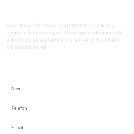
Kontakt os i dag
Vi er klar på telefonen
7730 1120
til en snak om,
hvordan I kommer i gang. Du er også velkommen til
at kontakte os via formularen her og vi vil kontakte
dig snarest muligt.