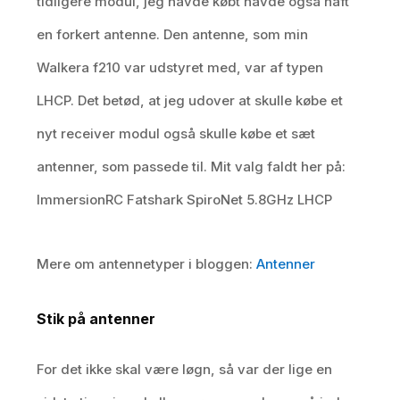
tidligere modul, jeg havde købt havde også haft
en forkert antenne. Den antenne, som min
Walkera f210 var udstyret med, var af typen
LHCP. Det betød, at jeg udover at skulle købe et
nyt receiver modul også skulle købe et sæt
antenner, som passede til. Mit valg faldt her på:
ImmersionRC Fatshark SpiroNet 5.8GHz LHCP
Mere om antennetyper i bloggen:
Antenner
Stik på antenner
For det ikke skal være løgn, så var der lige en