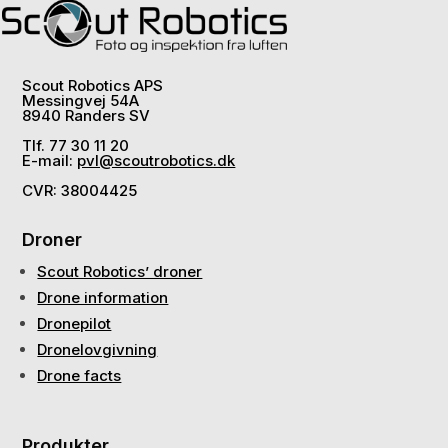
Scout Robotics APS
Messingvej 54A
8940 Randers SV
Tlf. 77 30 11 20
E-mail:
pvl@scoutrobotics.dk
CVR: 38004425
Droner
Scout Robotics’ droner
Drone information
Dronepilot
Dronelovgivning
Drone facts
Produkter