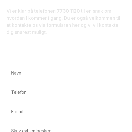
Vi er klar på telefonen
7730 1120
til en snak om,
hvordan I kommer i gang. Du er også velkommen til
at kontakte os via formularen her og vi vil kontakte
dig snarest muligt.