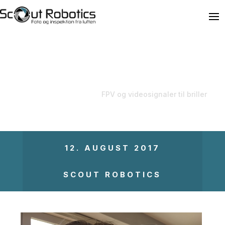
FPV og videosignaler til briller

Hjem
5
Blog
5
FPV og videosignaler til briller
12. AUGUST 2017
SCOUT ROBOTICS