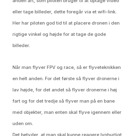
anden art, som piloten bruger til at optage video
eller tage billeder, dette foregår via et wifi-link.
Her har piloten god tid til at placere dronen i den
rigtige vinkel og højde for at tage de gode
billeder.
Når man flyver FPV og race, så er flyveteknikken
en helt anden. For det første så flyver dronerne i
lav højde, for det andet så flyver dronerne i høj
fart og for det tredje så flyver man på en bane
med objekter, man enten skal flyve igennem eller
uden om.
Det betyder, at man skal kunne reagere lynhurtigt