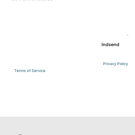
Indsend
This site is protected by reCAPTCHA and the Google
Privacy Policy
and
Terms of Service
apply.