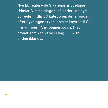
Nye EU regler - de 3 kategori inddelinger
Udover C-mærkningen, så er der i de nye
EU regler indført 3 kategorier, der er opdelt
efter flyvningens type, som er knyttet til C-
mærkningen. Vær opmærksom på, at
droner som kan købes i dag (juli 2021),
endnu ikke er...
ALTID GOD KUNDESERVICE

Kontakt os i dag