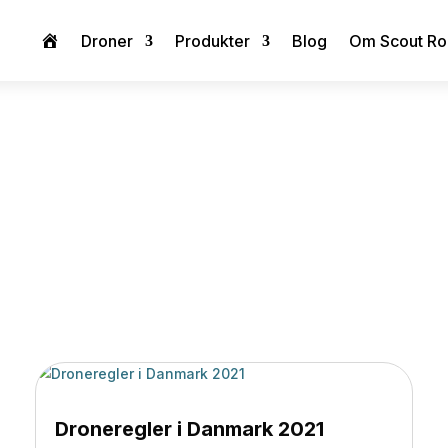
Droner
Produkter
Blog
Om Scout Ro
Velkommen
obotics blogger o

5
Hjem
Droneregler i Danmark 2021