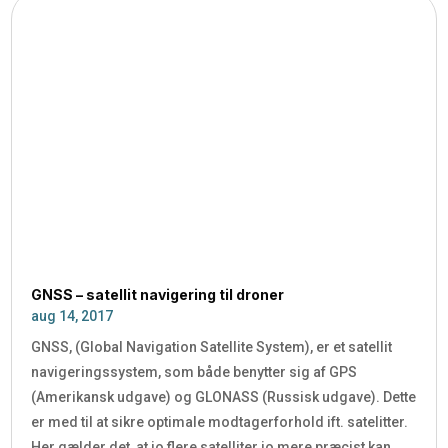
GNSS – satellit navigering til droner
aug 14, 2017
GNSS, (Global Navigation Satellite System), er et satellit
navigeringssystem, som både benytter sig af GPS
(Amerikansk udgave) og GLONASS (Russisk udgave). Dette
er med til at sikre optimale modtagerforhold ift. satelitter.
Her gælder det, at jo flere satelliter jo mere præcist kan