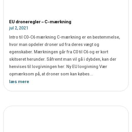
EU droneregler – C-mærkning
jul 2, 2021
Intro til C0-C6 mærkning C-mærkning er en bestemmelse,
hvor man opdeler droner ud fra deres vægt og
egenskaber. Mærkningen går fra C0 til C6 og er kort
skitseret herunder. Såfremt man vil gå i dybden, kan der
henvises til lovgivningen her: Ny EU lovgivning Vær
opmærksom på, at droner som kan købes...
læs mere