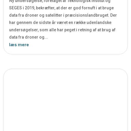
Ny undersøgelse, foretaget af Teknologisk Institut og
SEGES i 2019, bekræfter, at der er god fornuft i at bruge
data fra droner og satelitter i præcisionslandbruget. Der
har gennem de sidste år været en række udenlandske
undersøgelser, som alle har peget i retning af at brug af
data fra droner og...
læs mere