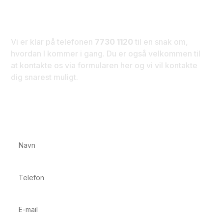
Kontakt os i dag
Vi er klar på telefonen
7730 1120
til en snak om,
hvordan I kommer i gang. Du er også velkommen til
at kontakte os via formularen her og vi vil kontakte
dig snarest muligt.