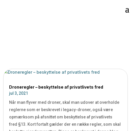
Scout Robotics blogger om droner

5
Hjem
Droneregler – beskyttelse af privatlivets fred
jul 3, 2021
Når man flyver med droner, skal man udover at overholde
reglerne som er beskrevet i legacy-droner, også være
opmærksom på afsnittet om beskyttelse af privatlivets
fred §13. Kort fortalt gælder der en række regler, som skal