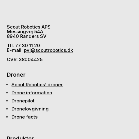
Scout Robotics APS
Messingvej 54A
8940 Randers SV
Tlf. 77 30 11 20
E-mail:
pvl@scoutrobotics.dk
CVR: 38004425
Droner
Scout Robotics’ droner
Drone information
Dronepilot
Dronelovgivning
Drone facts
Produkter