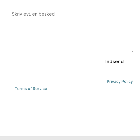
Indsend
This site is protected by reCAPTCHA and the Google
Privacy Policy
and
Terms of Service
apply.